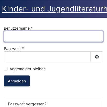
Kinder- und Jugendliteratur
Benutzername
*
Passwort
*
Passw
Angemeldet bleiben
Anmelden
Passwort vergessen?